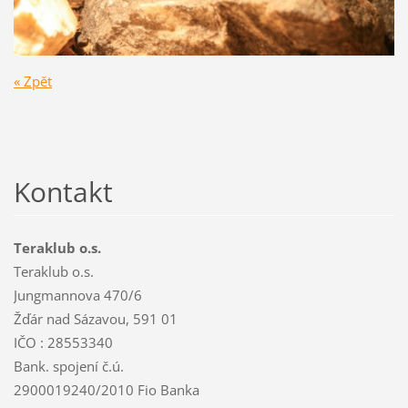
« Zpět
Kontakt
Teraklub o.s.
Teraklub o.s.
Jungmannova 470/6
Žďár nad Sázavou, 591 01
IČO : 28553340
Bank. spojení č.ú.
2900019240/2010 Fio Banka